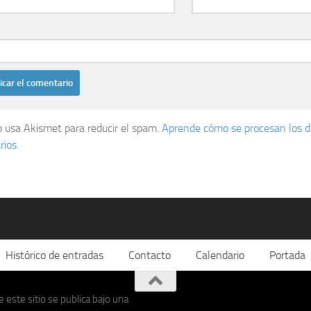
io usa Akismet para reducir el spam.
Aprende cómo se procesan los d
ios.
Histórico de entradas
Contacto
Calendario
Portada
 este sitio se publica bajo una