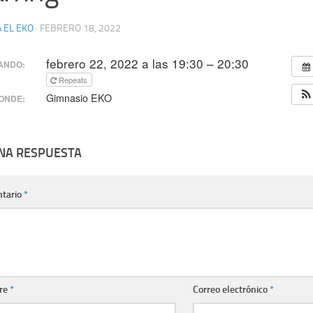
 EL EKO
·
FEBRERO 18, 2022
febrero 22, 2022 a las 19:30 – 20:30
ANDO:
Repeats
Gimnasio EKO
ONDE:
UNA RESPUESTA
tario
*
re
*
Correo electrónico
*