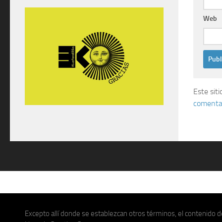
Web
Este sit
comentar
Excepto allí donde se establezcan otros términos, el contenido de