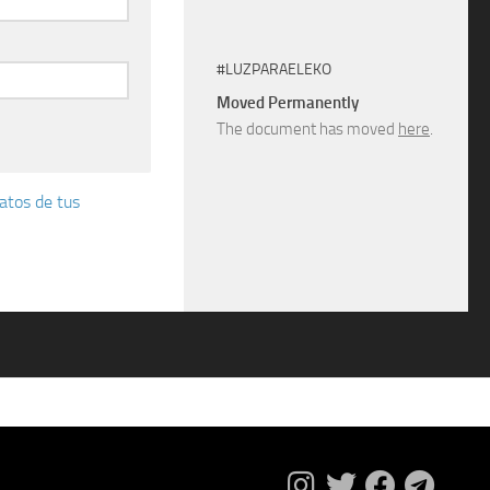
#LUZPARAELEKO
Moved Permanently
The document has moved
here
.
atos de tus