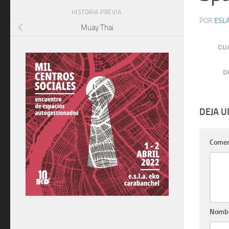
HISTORIA PREVIA
POR
ESLA
Muay Thai
CU
D
DEJA 
Comen
Nomb