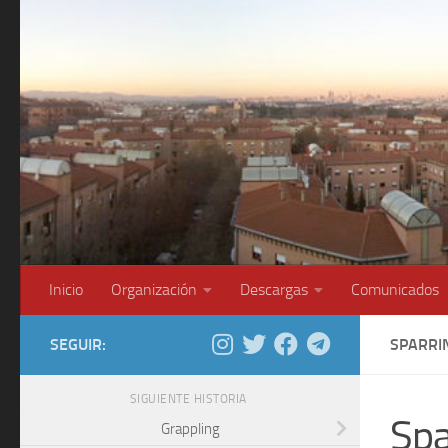
Saltar al contenido
Inicio
Organización
Descargas
Comunicados
SEGUIR:
SPARRI
SIGUIENTE HISTORIA
Spa
Grappling