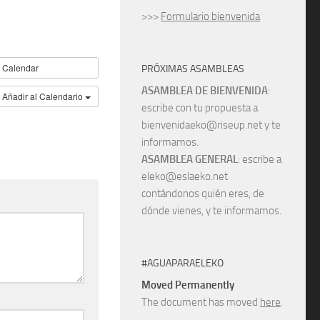
>>>
Formulario bienvenida
Calendar
PRÓXIMAS ASAMBLEAS
ASAMBLEA DE BIENVENIDA
:
Añadir al Calendario
escribe con tu propuesta a
bienvenidaeko@riseup.net y te
informamos.
ASAMBLEA GENERAL
: escribe a
eleko@eslaeko.net
contándonos quién eres, de
dónde vienes, y te informamos.
#AGUAPARAELEKO
Moved Permanently
The document has moved
here
.