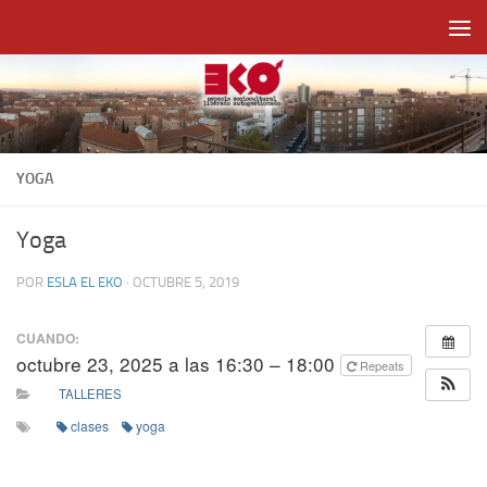
Saltar al contenido
YOGA
Yoga
POR
ESLA EL EKO
·
OCTUBRE 5, 2019
CUANDO:
octubre 23, 2025 a las 16:30 – 18:00
Repeats
TALLERES
clases
yoga