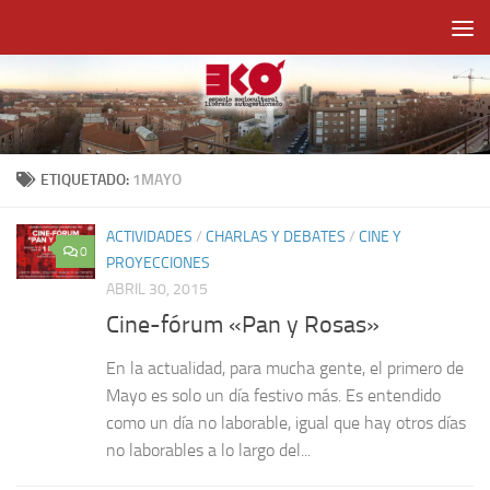
Saltar al contenido
ETIQUETADO:
1MAYO
ACTIVIDADES
/
CHARLAS Y DEBATES
/
CINE Y
0
PROYECCIONES
ABRIL 30, 2015
Cine-fórum «Pan y Rosas»
En la actualidad, para mucha gente, el primero de
Mayo es solo un día festivo más. Es entendido
como un día no laborable, igual que hay otros días
no laborables a lo largo del...