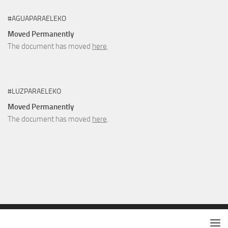
#AGUAPARAELEKO
Moved Permanently
The document has moved
here
.
#LUZPARAELEKO
Moved Permanently
The document has moved
here
.