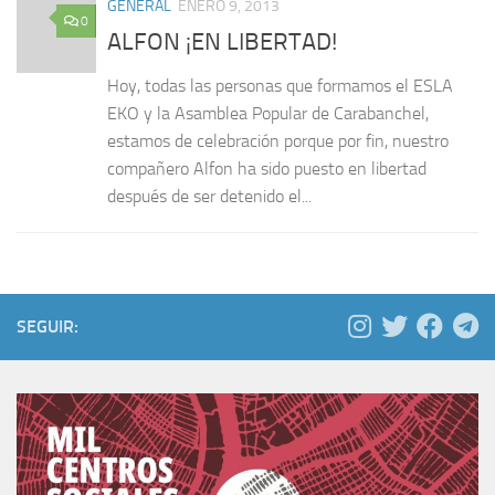
GENERAL
ENERO 9, 2013
0
ALFON ¡EN LIBERTAD!
Hoy, todas las personas que formamos el ESLA
EKO y la Asamblea Popular de Carabanchel,
estamos de celebración porque por fin, nuestro
compañero Alfon ha sido puesto en libertad
después de ser detenido el...
SEGUIR: