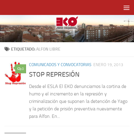
Saltar al contenido
ETIQUETADO:
ALFON LIBRE
COMUNICADOS Y CONVOCATORIAS
ENERO 19, 2013
0
STOP REPRESIÓN
Desde el ESLA El EKO denunciamos la cortina de
humo y el incremento en la represión y
criminalización que suponen la detención de Yago
y la petición de prisión preventiva nuevamente
para Alfon. En...