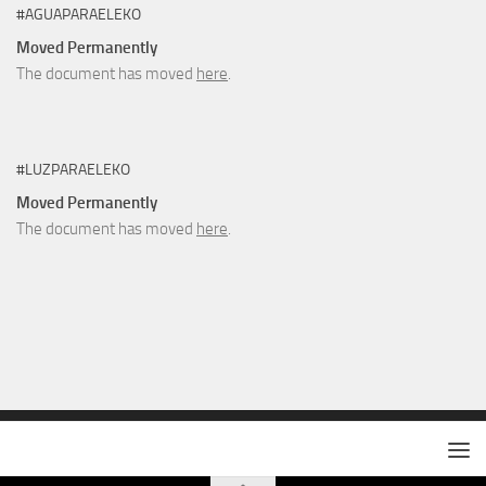
#AGUAPARAELEKO
Moved Permanently
The document has moved
here
.
#LUZPARAELEKO
Moved Permanently
The document has moved
here
.