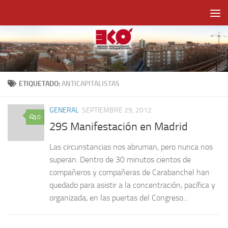
Saltar al contenido
ETIQUETADO:
ANTICAPITALISTAS
GENERAL
SEPTIEMBRE 29, 2012
0
29S Manifestación en Madrid
Las circunstancias nos abruman, pero nunca nos
superan. Dentro de 30 minutos cientos de
compañeros y compañeras de Carabanchel han
quedado para asistir a la concentración, pacífica y
organizada, en las puertas del Congreso...