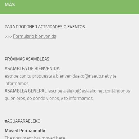
MÁS
PARA PROPONER ACTIVIDADES O EVENTOS
>>>
Formulario bienvenida
PRÓXIMAS ASAMBLEAS
ASAMBLEA DE BIENVENIDA
:
escribe con tu propuesta a bienvenidaeko@riseup.net y te
informamos.
ASAMBLEA GENERAL
: escribe a eleko@eslaeko.net contándonos
quién eres, de dónde vienes, y te informamos.
#AGUAPARAELEKO
Moved Permanently
The document has moved
here
.