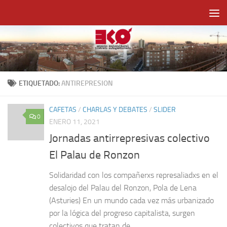
Saltar al contenido
ETIQUETADO:
ANTIREPRESION
CAFETAS
/
CHARLAS Y DEBATES
/
SLIDER
0
ENERO 11, 2021
Jornadas antirrepresivas colectivo
El Palau de Ronzon
Solidaridad con los compañerxs represaliadxs en el
desalojo del Palau del Ronzon, Pola de Lena
(Asturies) En un mundo cada vez más urbanizado
por la lógica del progreso capitalista, surgen
colectivos que tratan de...