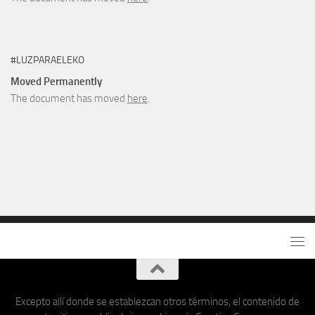
#LUZPARAELEKO
Moved Permanently
The document has moved
here
.
Excepto allí donde se establezcan otros términos, el contenido de