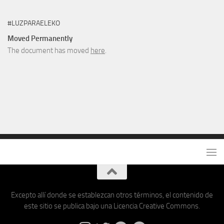
#LUZPARAELEKO
Moved Permanently
The document has moved
here
.
Excepto allí donde se establezcan otros términos, el contenido de
este sitio se publica bajo una Licencia Creative Commons.