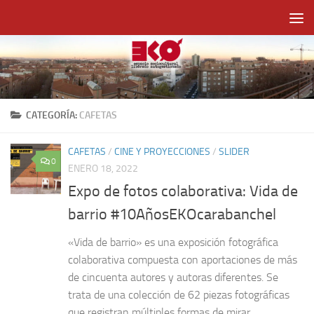
Saltar al contenido
CATEGORÍA:
CAFETAS
CAFETAS
/
CINE Y PROYECCIONES
/
SLIDER
0
ENERO 18, 2022
Expo de fotos colaborativa: Vida de
barrio #10AñosEKOcarabanchel
«Vida de barrio» es una exposición fotográfica
colaborativa compuesta con aportaciones de más
de cincuenta autores y autoras diferentes. Se
trata de una colección de 62 piezas fotográficas
que registran múltiples formas de mirar...