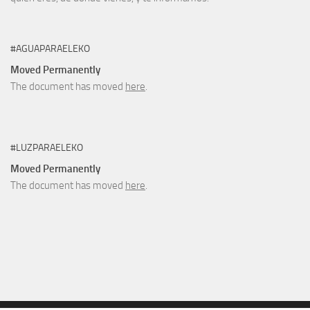
#AGUAPARAELEKO
Moved Permanently
The document has moved
here
.
#LUZPARAELEKO
Moved Permanently
The document has moved
here
.