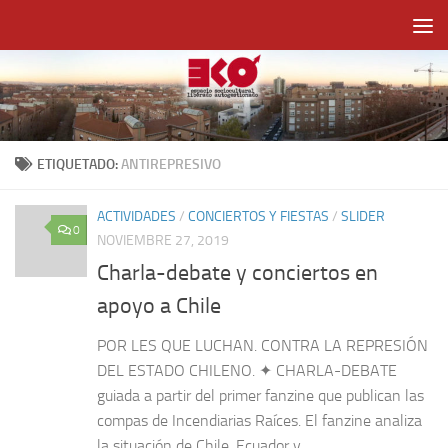
Saltar al contenido
ETIQUETADO:
ANTIREPRESIVO
ACTIVIDADES
/
CONCIERTOS Y FIESTAS
/
SLIDER
0
NOVIEMBRE 27, 2019
Charla-debate y conciertos en
apoyo a Chile
POR LES QUE LUCHAN. CONTRA LA REPRESIÓN
DEL ESTADO CHILENO. ✦ CHARLA-DEBATE
guiada a partir del primer fanzine que publican las
compas de Incendiarias Raíces. El fanzine analiza
la situación de Chile, Ecuador y...