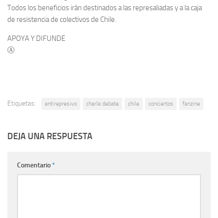
Todos los beneficios irán destinados a las represaliadas y a la caja
de resistencia de colectivos de Chile.
APOYA Y DIFUNDE
Ⓐ
Etiquetas:
antirepresivo
charla debate
chile
conciertos
fanzine
DEJA UNA RESPUESTA
Comentario
*