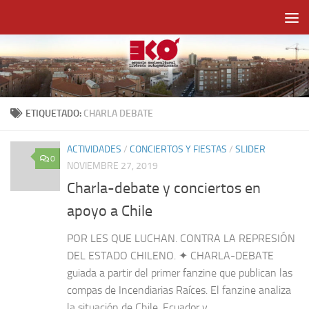
Saltar al contenido
ETIQUETADO:
CHARLA DEBATE
ACTIVIDADES
/
CONCIERTOS Y FIESTAS
/
SLIDER
0
NOVIEMBRE 27, 2019
Charla-debate y conciertos en
apoyo a Chile
POR LES QUE LUCHAN. CONTRA LA REPRESIÓN
DEL ESTADO CHILENO. ✦ CHARLA-DEBATE
guiada a partir del primer fanzine que publican las
compas de Incendiarias Raíces. El fanzine analiza
la situación de Chile, Ecuador y...