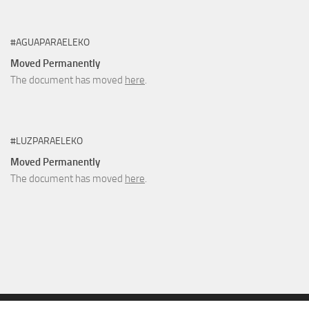
#AGUAPARAELEKO
Moved Permanently
The document has moved
here
.
#LUZPARAELEKO
Moved Permanently
The document has moved
here
.