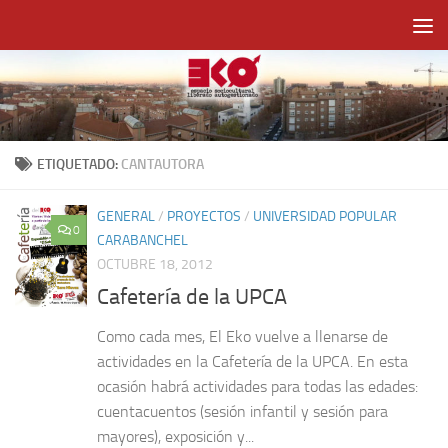
Saltar al contenido
ETIQUETADO:
CANTAUTORA
GENERAL
/
PROYECTOS
/
UNIVERSIDAD POPULAR
0
CARABANCHEL
OCTUBRE 18, 2012
Cafetería de la UPCA
Como cada mes, El Eko vuelve a llenarse de
actividades en la Cafetería de la UPCA. En esta
ocasión habrá actividades para todas las edades:
cuentacuentos (sesión infantil y sesión para
mayores), exposición y...