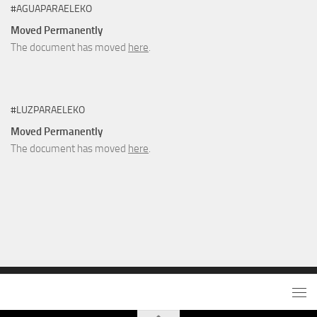
#AGUAPARAELEKO
Moved Permanently
The document has moved
here
.
#LUZPARAELEKO
Moved Permanently
The document has moved
here
.