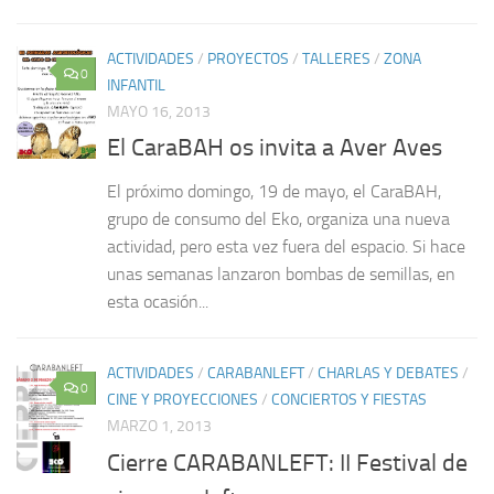
ACTIVIDADES
/
PROYECTOS
/
TALLERES
/
ZONA
0
INFANTIL
MAYO 16, 2013
El CaraBAH os invita a Aver Aves
El próximo domingo, 19 de mayo, el CaraBAH,
grupo de consumo del Eko, organiza una nueva
actividad, pero esta vez fuera del espacio. Si hace
unas semanas lanzaron bombas de semillas, en
esta ocasión...
ACTIVIDADES
/
CARABANLEFT
/
CHARLAS Y DEBATES
/
0
CINE Y PROYECCIONES
/
CONCIERTOS Y FIESTAS
MARZO 1, 2013
Cierre CARABANLEFT: II Festival de