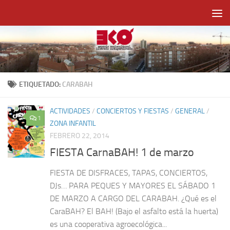
Saltar al contenido
ETIQUETADO:
CARABAH
ACTIVIDADES
/
CONCIERTOS Y FIESTAS
/
GENERAL
/
1
ZONA INFANTIL
FEBRERO 22, 2014
FIESTA CarnaBAH! 1 de marzo
FIESTA DE DISFRACES, TAPAS, CONCIERTOS,
DJs… PARA PEQUES Y MAYORES EL SÁBADO 1
DE MARZO A CARGO DEL CARABAH. ¿Qué es el
CaraBAH? El BAH! (Bajo el asfalto está la huerta)
es una cooperativa agroecológica...