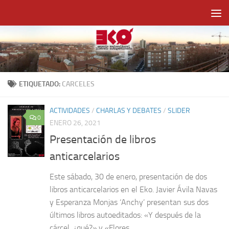
Saltar al contenido
ETIQUETADO:
CARCELES
ACTIVIDADES
/
CHARLAS Y DEBATES
/
SLIDER
0
ENERO 26, 2021
Presentación de libros
anticarcelarios
Este sábado, 30 de enero, presentación de dos
libros anticarcelarios en el Eko. Javier Ávila Navas
y Esperanza Monjas ‘Anchy’ presentan sus dos
últimos libros autoeditados: «Y después de la
cárcel, ¿qué?» y «Flores...