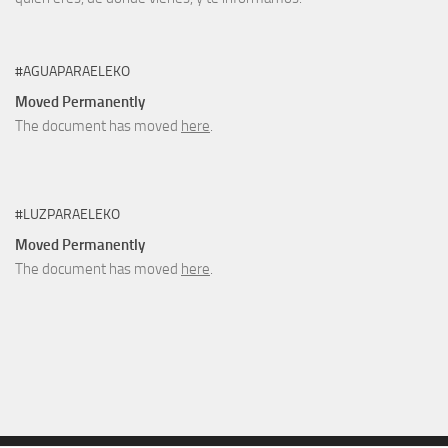
#AGUAPARAELEKO
Moved Permanently
The document has moved
here
.
#LUZPARAELEKO
Moved Permanently
The document has moved
here
.