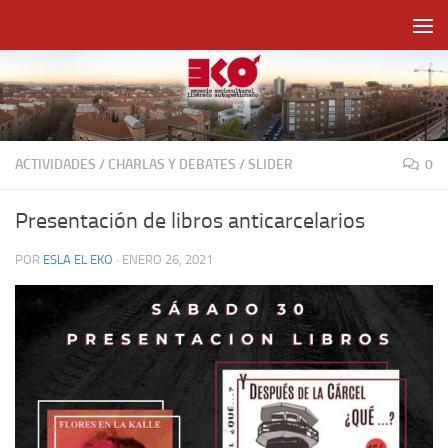
Saltar al contenido
ACTIVIDADES
/
CHARLAS Y DEBATES
/
SLIDER
0
Presentación de libros anticarcelarios
POR
ESLA EL EKO
·
ENERO 26, 2021