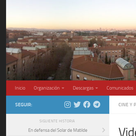
Saltar al contenido
Inicio
Organización
Descargas
Comunicados
SEGUIR:
CINE Y
SIGUIENTE HISTORIA
Vid
En defensa del Solar de Matilde