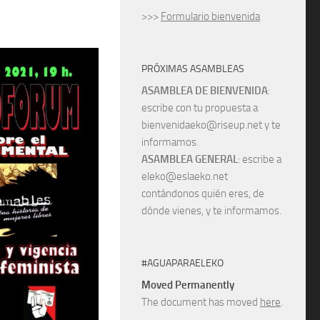
>>>
Formulario bienvenida
PRÓXIMAS ASAMBLEAS
ASAMBLEA DE BIENVENIDA
:
escribe con tu propuesta a
bienvenidaeko@riseup.net y te
informamos.
ASAMBLEA GENERAL
: escribe a
eleko@eslaeko.net
contándonos quién eres, de
dónde vienes, y te informamos.
#AGUAPARAELEKO
Moved Permanently
The document has moved
here
.