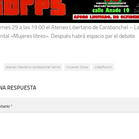
ernes 29 a las 19:00 el Ateneo Libertario de Carabanchel – La
tal «Mujeres libres». Después habrá espacio par el debate.
:
ateneo libertario carabanchel latina
mujeres libres
videoforum
UNA RESPUESTA
tario
*