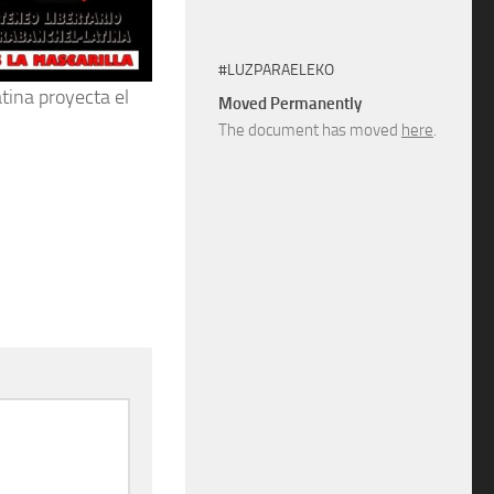
#LUZPARAELEKO
tina proyecta el
Moved Permanently
The document has moved
here
.