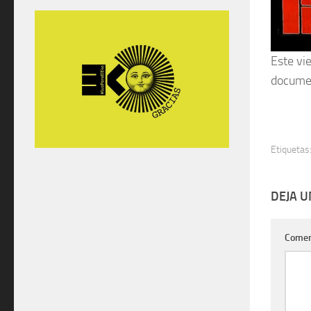
Este vi
documen
Etiquetas
DEJA 
Comen