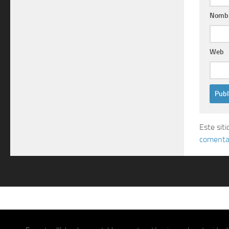
Nomb
Web
Este sit
comentar