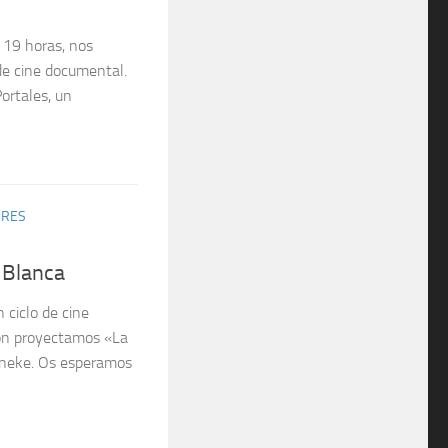
s 19 horas, nos
e cine documental.
ortales, un
ERES
a Blanca
 ciclo de cine
ión proyectamos «La
Haneke. Os esperamos