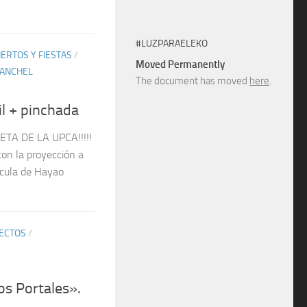
#LUZPARAELEKO
ERTOS Y FIESTAS
/
Moved Permanently
BANCHEL
The document has moved
here
.
il + pinchada
FETA DE LA UPCA!!!!!
con la proyección a
ícula de Hayao
ECTOS
/
s Portales».