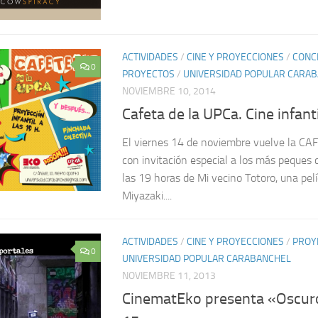
ACTIVIDADES
/
CINE Y PROYECCIONES
/
CONCI
0
PROYECTOS
/
UNIVERSIDAD POPULAR CARA
NOVIEMBRE 10, 2014
Cafeta de la UPCa. Cine infant
El viernes 14 de noviembre vuelve la CA
con invitación especial a los más peques 
las 19 horas de Mi vecino Totoro, una pel
Miyazaki....
ACTIVIDADES
/
CINE Y PROYECCIONES
/
PROY
0
UNIVERSIDAD POPULAR CARABANCHEL
NOVIEMBRE 11, 2013
CinematEko presenta «Oscuro