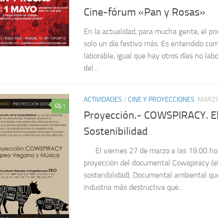
Cine-fórum «Pan y Rosas»
En la actualidad, para mucha gente, el p
solo un día festivo más. Es entendido co
laborable, igual que hay otros días no labo
del...
ACTIVIDADES
/
CINE Y PROYECCIONES
MARZO
1
Proyección.- COWSPIRACY. El 
Sostenibilidad
El viernes 27 de marzo a las 19.00 hora
proyección del documental Cowapiracy (el
sostenibilidad). Documental ambiental qu
industria más destructiva que...