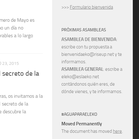
>>>
Formulario bienvenida
rimero de Mayo es
mo un día no
PRÓXIMAS ASAMBLEAS
rables a lo largo
ASAMBLEA DE BIENVENIDA
:
escribe con tu propuesta a
bienvenidaeko@riseup.net y te
informamos.
 23, 2015
ASAMBLEA GENERAL
: escribe a
secreto de la
eleko@eslaeko.net
contándonos quién eres, de
dónde vienes, y te informamos.
s, os invitamos a la
 secreto de la
e descubre la
#AGUAPARAELEKO
Moved Permanently
The document has moved
here
.