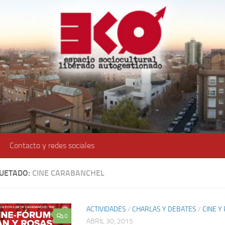
Contacto y redes sociales
QUETADO:
CINE CARABANCHEL
ACTIVIDADES
/
CHARLAS Y DEBATES
/
CINE Y
0
ABRIL 30, 2015