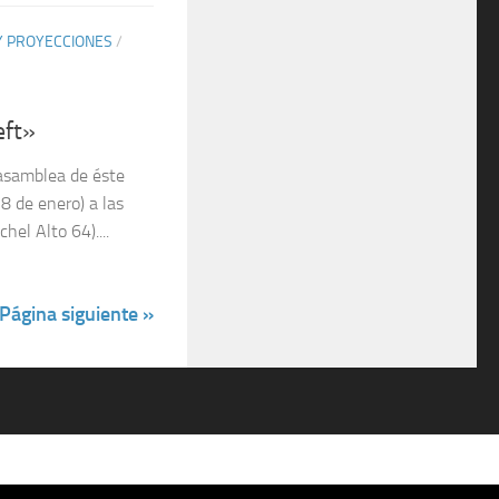
 Y PROYECCIONES
/
eft»
 asamblea de éste
28 de enero) a las
el Alto 64)....
Página siguiente »