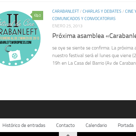
CARABANLEFT
/
CHARLAS Y DEBATES
/
CINE
0
COMUNICADOS Y CONVOCATORIAS
ENERO 25, 2013
Próxima asamblea «Carabanl
se oye se siente se confirma: La próxima
nuestro festival será el lunes que viene (
19h en La Casa del Barrio (Av de Carabanch
Histórico de entradas
Contacto
Calendario
Portada