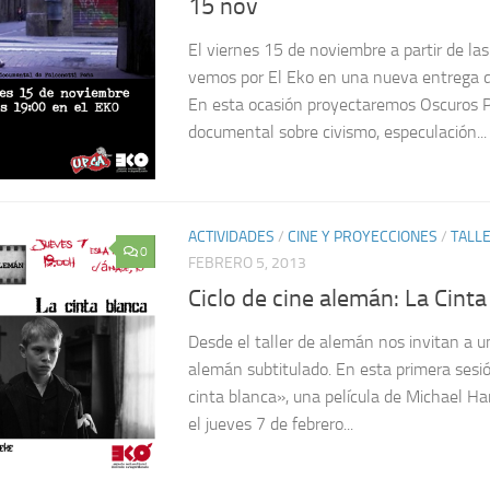
15 nov
El viernes 15 de noviembre a partir de la
vemos por El Eko en una nueva entrega d
En esta ocasión proyectaremos Oscuros P
documental sobre civismo, especulación...
ACTIVIDADES
/
CINE Y PROYECCIONES
/
TALL
0
FEBRERO 5, 2013
Ciclo de cine alemán: La Cint
Desde el taller de alemán nos invitan a un
alemán subtitulado. En esta primera ses
cinta blanca», una película de Michael 
el jueves 7 de febrero...