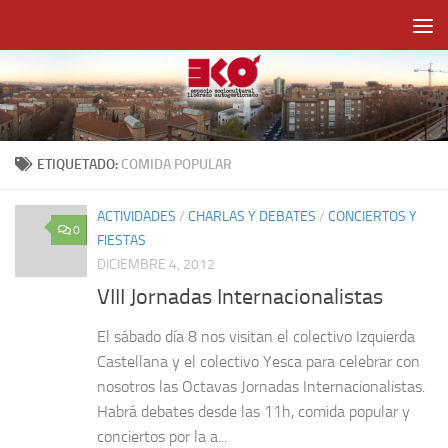
Saltar al contenido
ETIQUETADO:
COMIDA POPULAR
ACTIVIDADES
/
CHARLAS Y DEBATES
/
CONCIERTOS Y
0
FIESTAS
DICIEMBRE 4, 2012
VIII Jornadas Internacionalistas
El sábado día 8 nos visitan el colectivo Izquierda
Castellana y el colectivo Yesca para celebrar con
nosotros las Octavas Jornadas Internacionalistas.
Habrá debates desde las 11h, comida popular y
conciertos por la a...