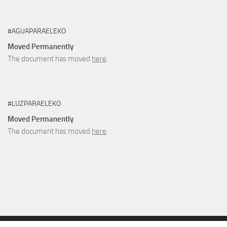
#AGUAPARAELEKO
Moved Permanently
The document has moved
here
.
#LUZPARAELEKO
Moved Permanently
The document has moved
here
.