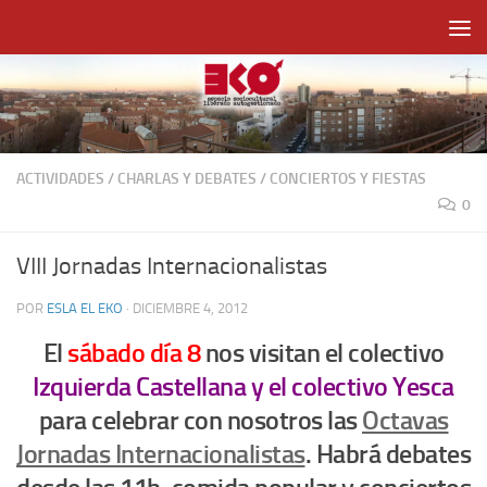
Saltar al contenido
ACTIVIDADES
/
CHARLAS Y DEBATES
/
CONCIERTOS Y FIESTAS
0
VIII Jornadas Internacionalistas
POR
ESLA EL EKO
·
DICIEMBRE 4, 2012
El
sábado día 8
nos visitan el colectivo
Izquierda Castellana y el colectivo Yesca
para celebrar con nosotros las
Octavas
Jornadas Internacionalistas
. Habrá debates