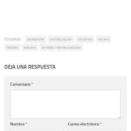
Etiquetas:
carabanchel
comida popular
conciertos
cso eko
debates
esla eko
jornadas internacionalistas
DEJA UNA RESPUESTA
Comentario
*
Nombre
*
Correo electrónico
*