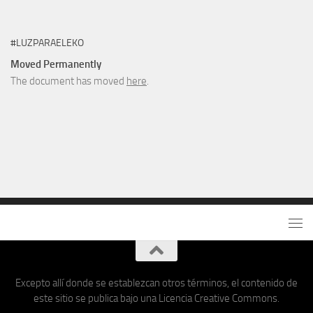
#LUZPARAELEKO
Moved Permanently
The document has moved
here
.
Excepto allí donde se establezcan otros términos, el contenido de
este sitio se publica bajo una Licencia Creative Commons.