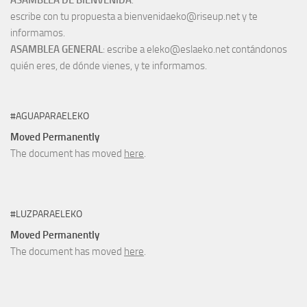
ASAMBLEA DE BIENVENIDA
:
escribe con tu propuesta a bienvenidaeko@riseup.net y te
informamos.
ASAMBLEA GENERAL
: escribe a eleko@eslaeko.net contándonos
quién eres, de dónde vienes, y te informamos.
#AGUAPARAELEKO
Moved Permanently
The document has moved
here
.
#LUZPARAELEKO
Moved Permanently
The document has moved
here
.