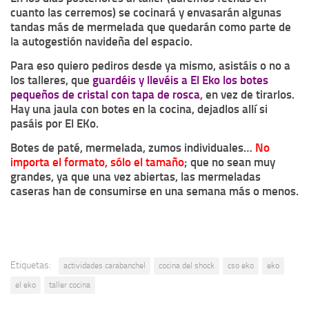
cuanto las cerremos) se cocinará y envasarán algunas
tandas más de mermelada que quedarán como parte de
la autogestión navideña del espacio.
Para eso quiero pediros desde ya mismo, asistáis o no a
los talleres, que
guardéis y llevéis a El Eko los botes
pequeños de cristal con tapa de rosca
, en vez de tirarlos.
Hay una jaula con botes en la cocina, dejadlos allí si
pasáis por El EKo.
Botes de paté, mermelada, zumos individuales…
No
importa el formato, sólo el tamaño
; que no sean muy
grandes, ya que una vez abiertas, las mermeladas
caseras han de consumirse en una semana más o menos.
Etiquetas:
actividades carabanchel
cocina del shock
cso eko
eko
el eko
taller cocina