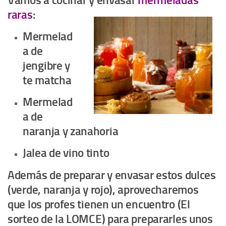
Vamos a cocinar y envasar
mermeladas
raras
:
Mermelad
a de
jengibre y
te matcha
Mermelad
a de
naranja y zanahoria
Jalea de vino tinto
Además de preparar y envasar estos dulces
(verde, naranja y rojo), aprovecharemos
que los profes tienen un encuentro (El
sorteo de la LOMCE) para prepararles unos