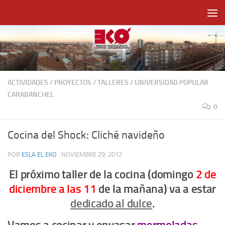
Saltar al contenido
ACTIVIDADES
/
PROYECTOS
/
TALLERES
/
UNIVERSIDAD POPULAR
CARABANCHEL
0
Cocina del Shock: Cliché navideño
POR
ESLA EL EKO
·
NOVIEMBRE 29, 2012
El próximo taller de la cocina (domingo
2 de
diciembre a las 11
de la mañana) va a estar
dedicado al dulce
.