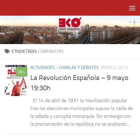
Saltar al contenido
ETIQUETADO:
COMUNISTAS
ACTIVIDADES
/
CHARLAS Y DEBATES
MAYO 2, 2013
4
La Revolución Española – 9 mayo
19:30h
El 14 de abril de 1931 la movilización popular
tras las elecciones municipales supuso la caída de
la odiada y corrupta monarquía. Sin embargo con
la proclamación de la república no se acabaron...