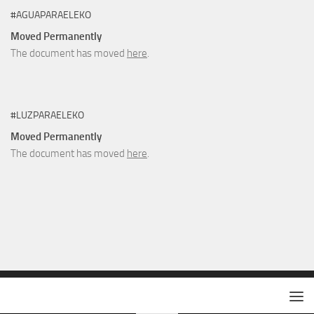
#AGUAPARAELEKO
Moved Permanently
The document has moved
here
.
#LUZPARAELEKO
Moved Permanently
The document has moved
here
.