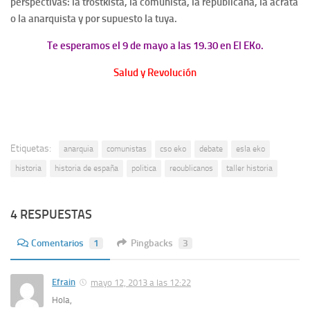
perspectivas: la trostkista, la comunista, la republicana, la ácrata
o la anarquista y por supuesto la tuya.
Te esperamos el 9 de mayo a las 19.30 en El EKo.
Salud y Revolución
Etiquetas:
anarquia
comunistas
cso eko
debate
esla eko
historia
historia de españa
politica
reoublicanos
taller historia
4 RESPUESTAS
Comentarios
1
Pingbacks
3
Efrain
mayo 12, 2013 a las 12:22
Hola,