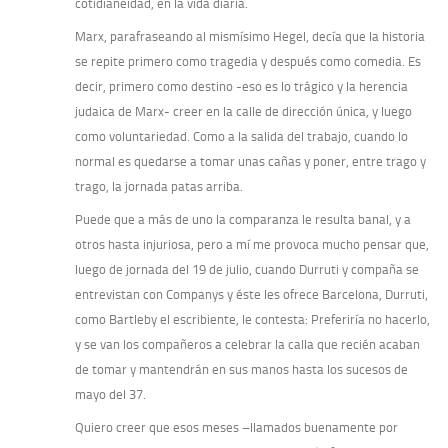
cotidianeidad, en la vida diaria.
Marx, parafraseando al mismísimo Hegel, decía que la historia
se repite primero como tragedia y después como comedia. Es
decir, primero como destino -eso es lo trágico y la herencia
judaica de Marx- creer en la calle de dirección única, y luego
como voluntariedad. Como a la salida del trabajo, cuando lo
normal es quedarse a tomar unas cañas y poner, entre trago y
trago, la jornada patas arriba.
Puede que a más de uno la comparanza le resulta banal, y a
otros hasta injuriosa, pero a mí me provoca mucho pensar que,
luego de jornada del 19 de julio, cuando Durruti y compaña se
entrevistan con Companys y éste les ofrece Barcelona, Durruti,
como Bartleby el escribiente, le contesta: Preferiría no hacerlo,
y se van los compañeros a celebrar la calla que recién acaban
de tomar y mantendrán en sus manos hasta los sucesos de
mayo del 37.
Quiero creer que esos meses –llamados buenamente por