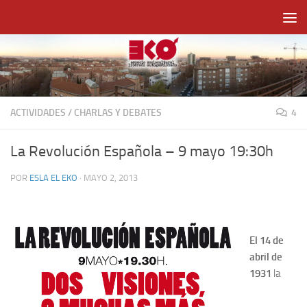
Saltar al contenido
ACTIVIDADES
/
CHARLAS Y DEBATES
4
La Revolución Española – 9 mayo 19:30h
POR
ESLA EL EKO
·
MAYO 2, 2013
El 14 de
abril de
1931
la