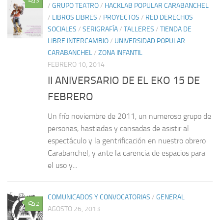
3
/
GRUPO TEATRO
/
HACKLAB POPULAR CARABANCHEL
/
LIBROS LIBRES
/
PROYECTOS
/
RED DERECHOS
SOCIALES
/
SERIGRAFÍA
/
TALLERES
/
TIENDA DE
LIBRE INTERCAMBIO
/
UNIVERSIDAD POPULAR
CARABANCHEL
/
ZONA INFANTIL
FEBRERO 10, 2014
II ANIVERSARIO DE EL EKO 15 DE
FEBRERO
Un frío noviembre de 2011, un numeroso grupo de
personas, hastiadas y cansadas de asistir al
espectáculo y la gentrificación en nuestro obrero
Carabanchel, y ante la carencia de espacios para
el uso y...
COMUNICADOS Y CONVOCATORIAS
/
GENERAL
2
AGOSTO 26, 2013