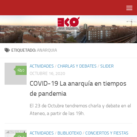
Saltar al contenido
ETIQUETADO:
ANARQUIA
ACTIVIDADES
/
CHARLAS Y DEBATES
/
SLIDER
0
OCTUBRE 16, 2020
COVID-19 La anarquía en tiempos
de pandemia
El 23 de Octubre tendremos charla y debate en el
Ateneo, a partir de las 19h.
ACTIVIDADES
/
BLIBLIOTEKO
/
CONCIERTOS Y FIESTAS