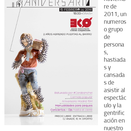
re de
2011, un
numeros
o grupo
de
persona
s,
hastiada
s y
cansada
s de
asistir al
espectác
ulo y la
gentrific
ación en
nuestro