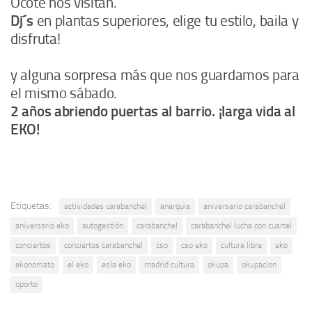
Ocote nos visitan.
Dj´s
en plantas superiores, elige tu estilo, baila y
disfruta!
y alguna sorpresa más que nos guardamos para
el mismo sábado.
2 años abriendo puertas al barrio. ¡larga vida al
EKO!
Etiquetas:
actividades carabanchel
anarquia
aniversario carabanchel
aniversario eko
autogestión
carabanchel
carabanchel lucha con cuartel
conciertos
conciertos carabanchel
cso
cso eko
cultura libre
eko
ekonomato
el eko
esla eko
madrid cultura
okupa
okupacion
oporto