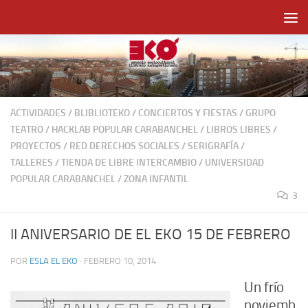
Saltar al contenido
ACTIVIDADES
/
BLIBLIOTEKO
/
CONCIERTOS Y FIESTAS
/
GRUPO
TEATRO
/
HACKLAB POPULAR CARABANCHEL
/
LIBROS LIBRES
/
PROYECTOS
/
RED DERECHOS SOCIALES
/
SERIGRAFÍA
/
TALLERES
/
TIENDA DE LIBRE INTERCAMBIO
/
UNIVERSIDAD
POPULAR CARABANCHEL
/
ZONA INFANTIL
3
II ANIVERSARIO DE EL EKO 15 DE FEBRERO
POR
ESLA EL EKO
·
FEBRERO 10, 2014
Un frío
noviemb