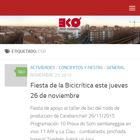
Saltar al contenido
ETIQUETADO:
CSO
ACTIVIDADES
/
CONCIERTOS Y FIESTAS
/
GENERAL
0
NOVIEMBRE 25, 2015
Fiesta de la Bicicrítica este jueves
26 de noviembre
Fiesta de apoyo al taller de bici del nodo de
produccion de Carabanchel! 26/11/2015
Programación 10 Prova do Som sambareggae en
vivo 11 ARI y La Clau… cumbiatastic pinchada
tropical También habrá un tour...