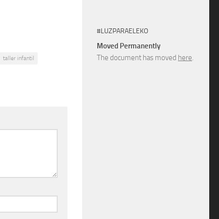
#LUZPARAELEKO
Moved Permanently
The document has moved
here
.
taller infantil