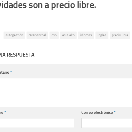
vidades son a precio libre.
:
autogestión
carabanchel
cso
esla eko
idiomas
ingles
precio libre
UNA RESPUESTA
tario
*
re
*
Correo electrónico
*