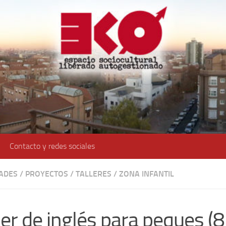
Contacto y redes sociales
DADES
/
PROYECTOS
/
TALLERES
/
ZONA INFANTIL
ler de inglés para peques (8