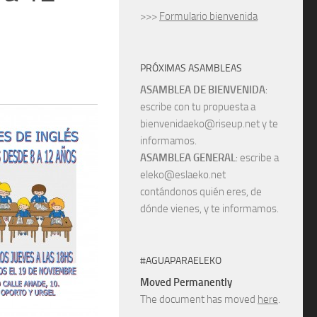
>>>
Formulario bienvenida
PRÓXIMAS ASAMBLEAS
ASAMBLEA DE BIENVENIDA
:
escribe con tu propuesta a
bienvenidaeko@riseup.net y te
informamos.
ASAMBLEA GENERAL
: escribe a
eleko@eslaeko.net
contándonos quién eres, de
dónde vienes, y te informamos.
#AGUAPARAELEKO
Moved Permanently
The document has moved
here
.