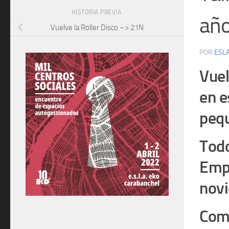
HISTORIA PREVIA
año
Vuelve la Roller Disco –> 21N
POR
ESLA
Vuel
en e
pequ
Todo
Emp
nov
Como