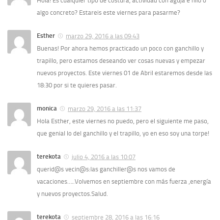
Hola! Es cualquier tipo de costura, actividad con aguja e hilo o
algo concreto? Estareis este viernes para pasarme?
Esther
marzo 29, 2016 a las 09:43
Buenas! Por ahora hemos practicado un poco con ganchillo y
trapillo, pero estamos deseando ver cosas nuevas y empezar
nuevos proyectos. Este viernes 01 de Abril estaremos desde las
18:30 por si te quieres pasar.
monica
marzo 29, 2016 a las 11:37
Hola Esther, este viernes no puedo, pero el siguiente me paso,
que genial lo del ganchillo y el trapillo, yo en eso soy una torpe!
terekota
julio 4, 2016 a las 10:07
querid@s vecin@s:las ganchiller@s nos vamos de
vacaciones…..Volvemos en septiembre con más fuerza ,energía
y nuevos proyectos.Salud.
terekota
septiembre 28, 2016 a las 16:16