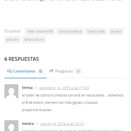
Etiquetas:
coser carabanchel
costura creativa
crea tu ropa
cso eko
esla eko
taller costura
6 RESPUESTAS
Comentarios
6
Pingbacks
0
teresa
diciembre 14, 2015 a las 11:03
el taller de costura creativa cerrará en vacaciones …volvemos
el 8 de enero ,viernes con más ganas y nuevos
proyectos.Gracias
monica
marzo 16, 2016 a las 12:27