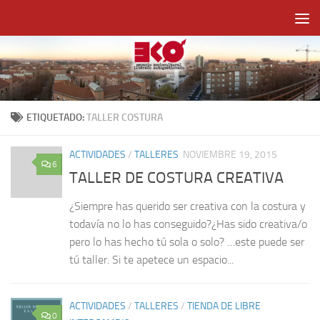
Saltar al contenido
ETIQUETADO:
TALLER COSTURA
ACTIVIDADES
/
TALLERES
NOVIEMBRE 19, 2015
6
TALLER DE COSTURA CREATIVA
¿Siempre has querido ser creativa con la costura y
todavía no lo has conseguido?¿Has sido creativa/o
pero lo has hecho tú sola o solo? …este puede ser
tú taller. Si te apetece un espacio...
ACTIVIDADES
/
TALLERES
/
TIENDA DE LIBRE
0