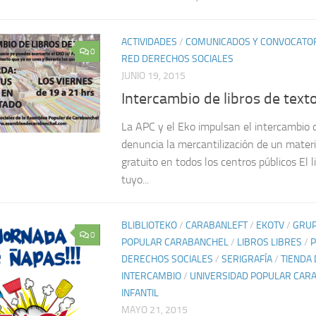
ACTIVIDADES
/
COMUNICADOS Y CONVOCATO
0
RED DERECHOS SOCIALES
JUNIO 19, 2015
Intercambio de libros de text
La APC y el Eko impulsan el intercambio d
denuncia la mercantilización de un materi
gratuito en todos los centros públicos El l
tuyo...
BLIBLIOTEKO
/
CARABANLEFT
/
EKOTV
/
GRUP
0
POPULAR CARABANCHEL
/
LIBROS LIBRES
/
DERECHOS SOCIALES
/
SERIGRAFÍA
/
TIENDA 
INTERCAMBIO
/
UNIVERSIDAD POPULAR CAR
INFANTIL
MAYO 21, 2015