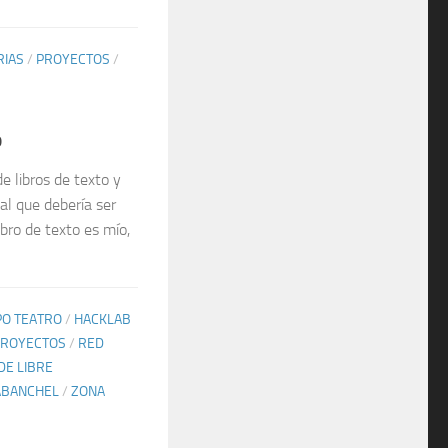
RIAS
/
PROYECTOS
/
o
e libros de texto y
al que debería ser
ibro de texto es mío,
O TEATRO
/
HACKLAB
PROYECTOS
/
RED
DE LIBRE
ABANCHEL
/
ZONA