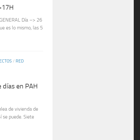
>17H
ENERAL Día –> 26
e es lo mismo, las 5
ECTOS
/
RED
e días en PAH
blea de vivienda de
 se puede. Siete