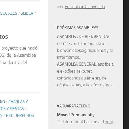
>>>
Formulario bienvenida
SOCIALES
/
SLIDER
/
PRÓXIMAS ASAMBLEAS
tos
ASAMBLEA DE BIENVENIDA
:
escribe con tu propuesta a
 proyecto que nació
bienvenidaeko@riseup.net y te
RDS) de la Asamblea
informamos.
ona dentro del
ASAMBLEA GENERAL
: escribe a
eleko@eslaeko.net
contándonos quién eres, de
dónde vienes, y te informamos.
EKO
/
CHARLAS Y
#AGUAPARAELEKO
OS Y FIESTAS
/
Moved Permanently
OS
/
RED DERECHOS
The document has moved
here
.