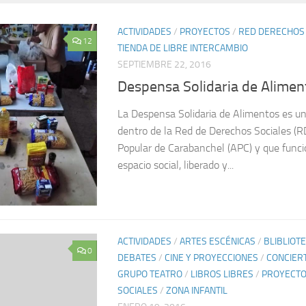
ACTIVIDADES
/
PROYECTOS
/
RED DERECHOS 
12
TIENDA DE LIBRE INTERCAMBIO
SEPTIEMBRE 22, 2016
Despensa Solidaria de Alimen
La Despensa Solidaria de Alimentos es un
dentro de la Red de Derechos Sociales (
Popular de Carabanchel (APC) y que funci
espacio social, liberado y...
ACTIVIDADES
/
ARTES ESCÉNICAS
/
BLIBLIOT
0
DEBATES
/
CINE Y PROYECCIONES
/
CONCIERT
GRUPO TEATRO
/
LIBROS LIBRES
/
PROYECT
SOCIALES
/
ZONA INFANTIL