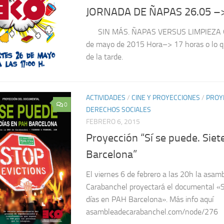
JORNADA DE ÑAPAS 26.05 –
SIN MÁS. ÑAPAS VERSUS LIMPIEZA G
de mayo de 2015 Hora–> 17 horas o lo qu
de la tarde.
ACTIVIDADES
/
CINE Y PROYECCIONES
/
PROY
0
DERECHOS SOCIALES
FEBRERO 6, 2015
Proyección “Sí se puede. Siet
Barcelona”
El viernes 6 de febrero a las 20h la asam
Carabanchel proyectará el documental «Sí
días en PAH Barcelona». Más info aquí
asambleadecarabanchel.com/node/276