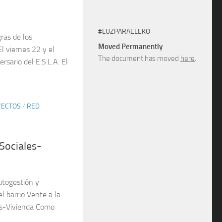
#LUZPARAELEKO
gras de los
Moved Permanently
l viernes 22 y el
The document has moved
here
.
sario del E.S.L.A. El
YECTOS
/
RED
Sociales-
utogestión y
el barrio Vente a la
es-Vivienda Como