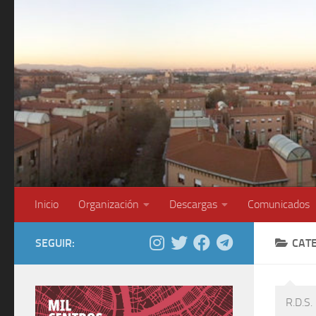
Saltar al contenido
Inicio
Organización
Descargas
Comunicados
SEGUIR:
CAT
R.D.S.