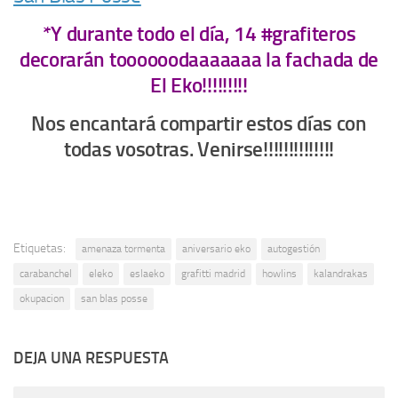
*Y durante todo el día, 14 #grafiteros
decorarán toooooodaaaaaaa la fachada de
El Eko!!!!!!!!!
Nos encantará compartir estos días con
todas vosotras. Venirse!!!!!!!!!!!!!!
Etiquetas:
amenaza tormenta
aniversario eko
autogestión
carabanchel
eleko
eslaeko
grafitti madrid
howlins
kalandrakas
okupacion
san blas posse
DEJA UNA RESPUESTA