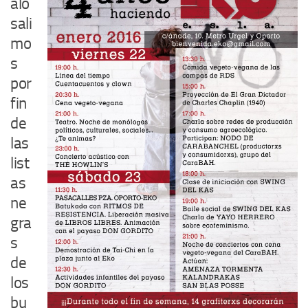
alo
sali
mo
s
por
fin
de
las
list
as
ne
gra
s
de
los
bu