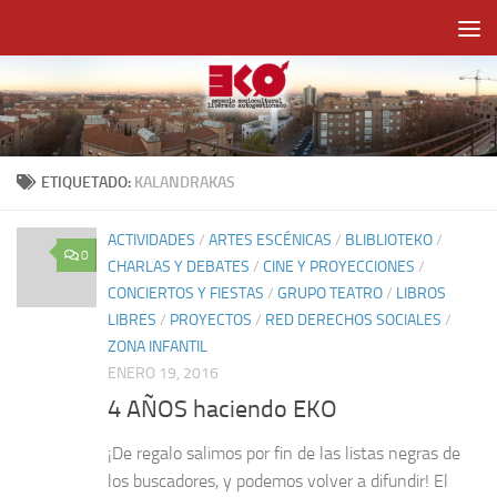
Saltar al contenido
ETIQUETADO:
KALANDRAKAS
ACTIVIDADES
/
ARTES ESCÉNICAS
/
BLIBLIOTEKO
/
0
CHARLAS Y DEBATES
/
CINE Y PROYECCIONES
/
CONCIERTOS Y FIESTAS
/
GRUPO TEATRO
/
LIBROS
LIBRES
/
PROYECTOS
/
RED DERECHOS SOCIALES
/
ZONA INFANTIL
ENERO 19, 2016
4 AÑOS haciendo EKO
¡De regalo salimos por fin de las listas negras de
los buscadores, y podemos volver a difundir! El