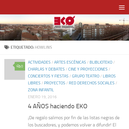
Saltar al contenido
ETIQUETADO:
HOWLINS
ACTIVIDADES
/
ARTES ESCÉNICAS
/
BLIBLIOTEKO
/
0
CHARLAS Y DEBATES
/
CINE Y PROYECCIONES
/
CONCIERTOS Y FIESTAS
/
GRUPO TEATRO
/
LIBROS
LIBRES
/
PROYECTOS
/
RED DERECHOS SOCIALES
/
ZONA INFANTIL
ENERO 19, 2016
4 AÑOS haciendo EKO
¡De regalo salimos por fin de las listas negras de
los buscadores, y podemos volver a difundir! El