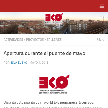
Saltar al contenido
ACTIVIDADES
/
PROYECTOS
/
TALLERES
0
Apertura durante el puente de mayo
POR
ESLA EL EKO
·
MAYO 1, 2013
Durante este puente de mayo,
El Eko permanecerá cerrado
,