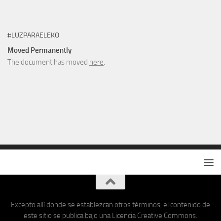
#LUZPARAELEKO
Moved Permanently
The document has moved
here
.
Excepto allí donde se establezcan otros términos, el contenido de
este sitio se publica bajo una Licencia Creative Commons.