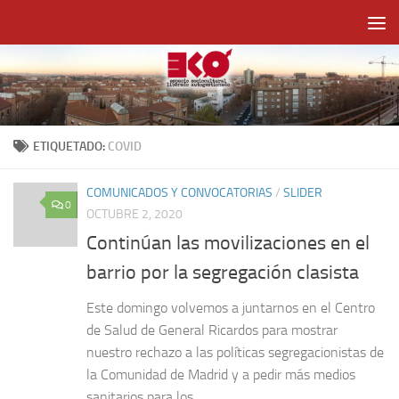
Saltar al contenido
ETIQUETADO:
COVID
COMUNICADOS Y CONVOCATORIAS
/
SLIDER
0
OCTUBRE 2, 2020
Continúan las movilizaciones en el
barrio por la segregación clasista
Este domingo volvemos a juntarnos en el Centro
de Salud de General Ricardos para mostrar
nuestro rechazo a las políticas segregacionistas de
la Comunidad de Madrid y a pedir más medios
sanitarios para los...