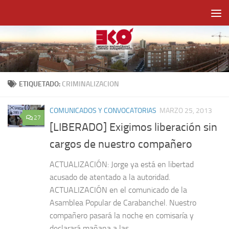
Saltar al contenido
ETIQUETADO:
CRIMINALIZACION
COMUNICADOS Y CONVOCATORIAS
MARZO 25, 2013
27
[LIBERADO] Exigimos liberación sin
cargos de nuestro compañero
ACTUALIZACIÓN: Jorge ya está en libertad
acusado de atentado a la autoridad.
ACTUALIZACIÓN en el comunicado de la
Asamblea Popular de Carabanchel. Nuestro
compañero pasará la noche en comisaría y
declarará mañana a las...