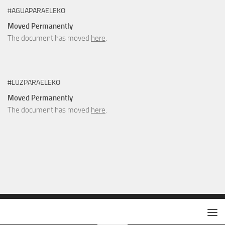
#AGUAPARAELEKO
Moved Permanently
The document has moved
here
.
#LUZPARAELEKO
Moved Permanently
The document has moved
here
.