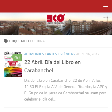
Saltar al contenido
ETIQUETADO:
CULTURA
ACTIVIDADES
/
ARTES ESCÉNICAS
ABRIL 16, 2012
1
22 Abril. Día del Libro en
Carabanchel
Día del Libro en Carabanchel 22 de Abril. A las
11.30 El Eko, la A.V. de General Ricardos, la APC y
El Grupo de Mujeres de Carabanchel se unen para
celebrar el día del...