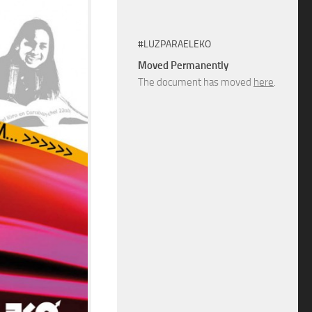
#LUZPARAELEKO
Moved Permanently
The document has moved
here
.