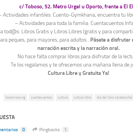
c/ Toboso, 52. Metro Urgel u Oporto, frente a El 
– Actividades infantiles: Cuento-Gymkhana, encuentra tu li
– Actividades para toda la familia: Cuentacuentos Infa
a tod@s: Libros Gratis y Libros Libres (gratis y para compart
para peques, para mayores, para adultos…
Pásate a disfrutar 
narración escrita y la narración oral.
No hace falta comprar libros para disfrutar de la lect
Te los regalamos y te ofrecemos una mañana llena de j
Cultura Libre y Gratuita Ya!
:
bookcrossing
cuentacuentos
cultura
cultura libre
dia del libro carabanchel
PUESTA
entarios
0
Pingbacks
1