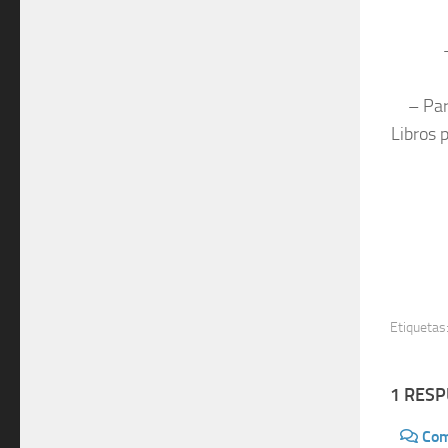
– Par
Libros 
Etiquetas
1 RES
Com