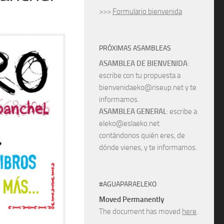
>>>
Formulario bienvenida
PRÓXIMAS ASAMBLEAS
ASAMBLEA DE BIENVENIDA
:
escribe con tu propuesta a
bienvenidaeko@riseup.net y te
informamos.
ASAMBLEA GENERAL
: escribe a
eleko@eslaeko.net
contándonos quién eres, de
dónde vienes, y te informamos.
#AGUAPARAELEKO
Moved Permanently
The document has moved
here
.