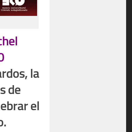
chel
0
ardos, la
s de
ebrar el
o.