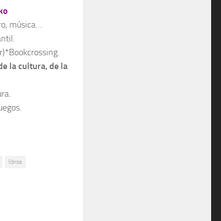
Eko
bro, música…
ntil.
ir)*Bookcrossing.
de la cultura, de la
ura.
uegos.
libros