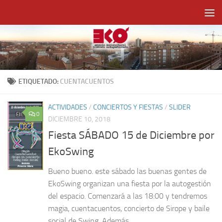
Saltar al contenido
ETIQUETADO:
CUENTACUENTOS
ACTIVIDADES
/
CONCIERTOS Y FIESTAS
/
SLIDER
0
DICIEMBRE 10, 2018
Fiesta SÁBADO 15 de Diciembre por
EkoSwing
Bueno bueno. este sábado las buenas gentes de
EkoSwing organizan una fiesta por la autogestión
del espacio. Comenzará a las 18:00 y tendremos
magia, cuentacuentos, concierto de Sirope y baile
social de Swing. Además...