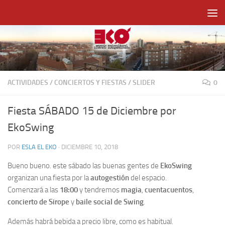
Saltar al contenido
ACTIVIDADES
/
CONCIERTOS Y FIESTAS
/
SLIDER
0
Fiesta SÁBADO 15 de Diciembre por
EkoSwing
POR
ESLA EL EKO
·
DICIEMBRE 10, 2018
Bueno bueno. este sábado las buenas gentes de
EkoSwing
organizan una fiesta por la
autogestión
del espacio.
Comenzará a las
18:00
y tendremos
magia
,
cuentacuentos
,
concierto de Sirope
y
baile social de Swing
.
Además habrá bebida a precio libre, como es habitual.