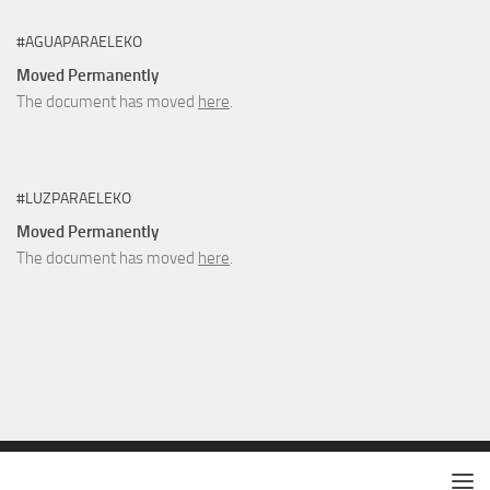
#AGUAPARAELEKO
Moved Permanently
The document has moved
here
.
#LUZPARAELEKO
Moved Permanently
The document has moved
here
.