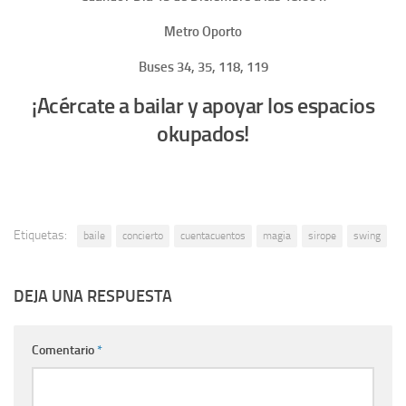
Metro Oporto
Buses 34, 35, 118, 119
¡Acércate a bailar y apoyar los espacios
okupados!
Etiquetas:
baile
concierto
cuentacuentos
magia
sirope
swing
DEJA UNA RESPUESTA
Comentario
*