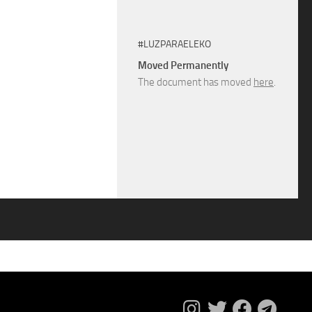
#LUZPARAELEKO
Moved Permanently
The document has moved
here
.