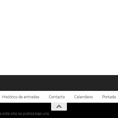
Histórico de entradas
Contacto
Calendario
Portada
 este sitio se publica bajo una