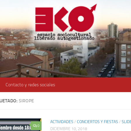
Contacto y redes sociales
QUETADO:
SIROPE
ACTIVIDADES
/
CONCIERTOS Y FIESTAS
/
SLID
0
DICIEMBRE 10, 2018