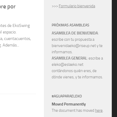
re por
>>>
Formulario bienvenida
PRÓXIMAS ASAMBLEAS
ntes de EkoSwing
l espacio.
ASAMBLEA DE BIENVENIDA
:
a, cuentacuentos,
escribe con tu propuesta a
g. Además...
bienvenidaeko@riseup.net y te
informamos.
ASAMBLEA GENERAL
: escribe a
eleko@eslaeko.net
contándonos quién eres, de
dónde vienes, y te informamos.
#AGUAPARAELEKO
Moved Permanently
The document has moved
here
.