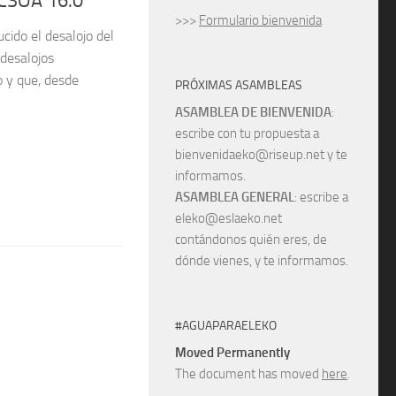
 CSOA 16.0
>>>
Formulario bienvenida
cido el desalojo del
desalojos
 y que, desde
PRÓXIMAS ASAMBLEAS
ASAMBLEA DE BIENVENIDA
:
escribe con tu propuesta a
bienvenidaeko@riseup.net y te
informamos.
ASAMBLEA GENERAL
: escribe a
eleko@eslaeko.net
contándonos quién eres, de
dónde vienes, y te informamos.
#AGUAPARAELEKO
Moved Permanently
The document has moved
here
.