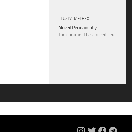
#LUZPARAELEKO
Moved Permanently
The document has moved
here
.