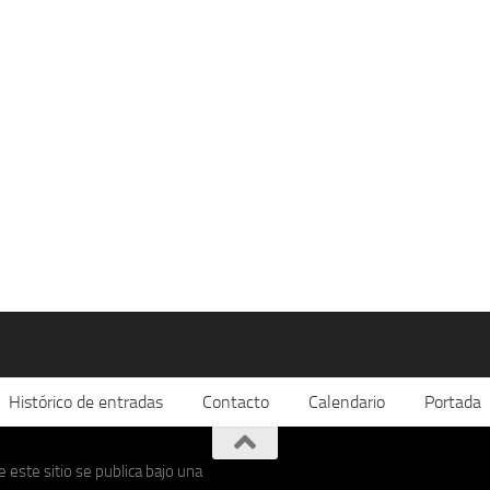
Histórico de entradas
Contacto
Calendario
Portada
 este sitio se publica bajo una