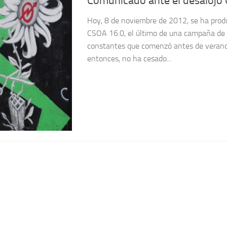
Comunicado ante el desalojo
Hoy, 8 de noviembre de 2012, se ha produ
CSOA 16.0, el último de una campaña de 
constantes que comenzó antes de verano
entonces, no ha cesado...