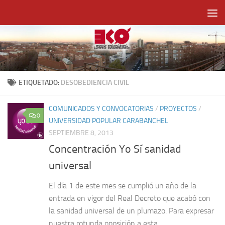
Saltar al contenido
ETIQUETADO:
DESOBEDIENCIA CIVIL
COMUNICADOS Y CONVOCATORIAS
/
PROYECTOS
/
0
UNIVERSIDAD POPULAR CARABANCHEL
SEPTIEMBRE 8, 2013
Concentración Yo Sí sanidad
universal
El día 1 de este mes se cumplió un año de la
entrada en vigor del Real Decreto que acabó con
la sanidad universal de un plumazo. Para expresar
nuestra rotunda oposición a esta...