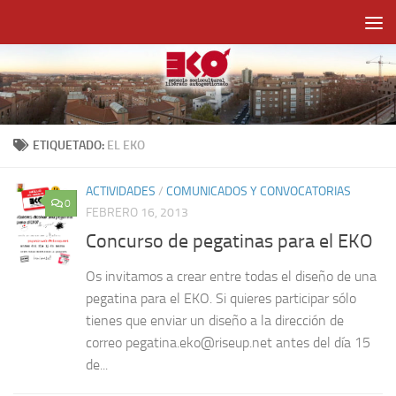
Saltar al contenido
ETIQUETADO:
EL EKO
ACTIVIDADES
/
COMUNICADOS Y CONVOCATORIAS
0
FEBRERO 16, 2013
Concurso de pegatinas para el EKO
Os invitamos a crear entre todas el diseño de una
pegatina para el EKO. Si quieres participar sólo
tienes que enviar un diseño a la dirección de
correo pegatina.eko@riseup.net antes del día 15
de...