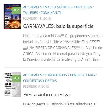
ACTIVIDADES
/
ARTES ESCÉNICAS
/
PROYECTOS
/
0
TALLERES
/
ZONA INFANTIL
FEBRERO 13, 2013
CARNAVALES: bajo la superficie
Hola » mayoría ruidosa»!!! Os proponemos un plan
ineludible, insustituible y irreversible: El qué?????
¡¡¡¡UNA FIESTA DE CARNAVALES!!!! La Asociación
ANICA (Asociación Nacional para la Integración y
la Convivencia de los animales ) y la Asociación...
ACTIVIDADES
/
COMUNICADOS Y CONVOCATORIAS
/
1
CONCIERTOS Y FIESTAS
FEBRERO 6, 2013
Fiesta Antirrepresiva
Querida gente, El sábado 9 (este sábado) en el