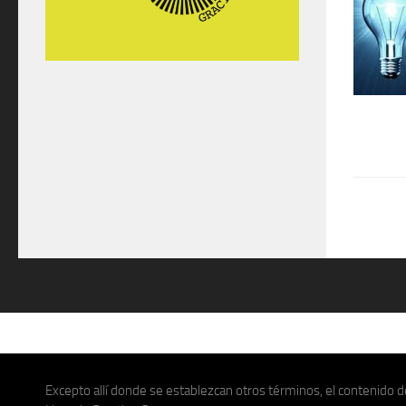
Excepto allí donde se establezcan otros términos, el contenido de