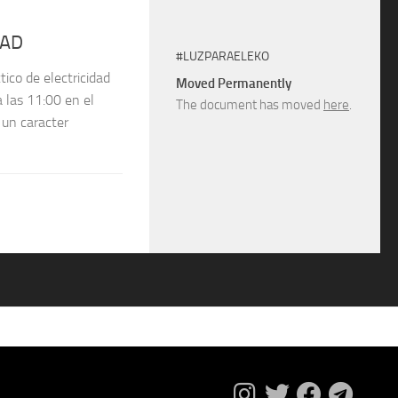
DAD
#LUZPARAELEKO
ico de electricidad
Moved Permanently
a las 11:00 en el
The document has moved
here
.
 un caracter