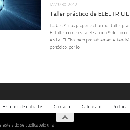
MAYO 30, 2012
Taller práctico de ELECTRICI
La UPCA nos propone el primer taller práct
El taller comenzará el sábado 9 de junio, 
e.s.l.a. El Eko, pero probablemente tendrá
periódico, por lo...
Histórico de entradas
Contacto
Calendario
Portada
 este sitio se publica bajo una