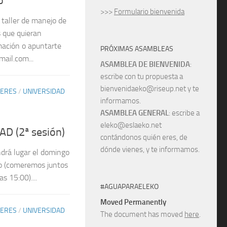
>>>
Formulario bienvenida
taller de manejo de
s que quieran
rmación o apuntarte
PRÓXIMAS ASAMBLEAS
ail.com...
ASAMBLEA DE BIENVENIDA
:
escribe con tu propuesta a
bienvenidaeko@riseup.net y te
LERES
/
UNIVERSIDAD
informamos.
ASAMBLEA GENERAL
: escribe a
eleko@eslaeko.net
AD (2ª sesión)
contándonos quién eres, de
dónde vienes, y te informamos.
ndrá lugar el domingo
Eko (comeremos juntos
s 15:00)....
#AGUAPARAELEKO
Moved Permanently
LERES
/
UNIVERSIDAD
The document has moved
here
.