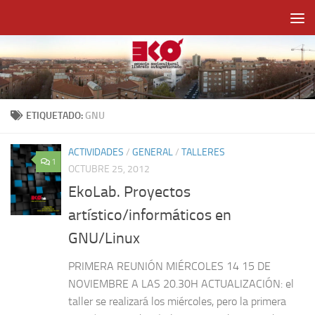
Saltar al contenido
ETIQUETADO:
GNU
ACTIVIDADES
/
GENERAL
/
TALLERES
1
OCTUBRE 25, 2012
EkoLab. Proyectos
artístico/informáticos en
GNU/Linux
PRIMERA REUNIÓN MIÉRCOLES 14 15 DE
NOVIEMBRE A LAS 20.30H ACTUALIZACIÓN: el
taller se realizará los miércoles, pero la primera