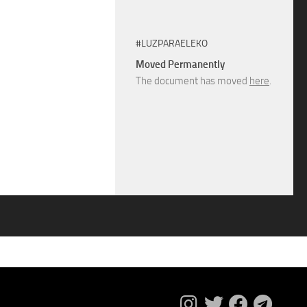
#LUZPARAELEKO
Moved Permanently
The document has moved
here
.