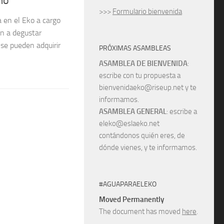
mo
>>>
Formulario bienvenida
 en el Eko a cargo
n a degustar
se pueden adquirir
PRÓXIMAS ASAMBLEAS
ASAMBLEA DE BIENVENIDA
:
escribe con tu propuesta a
bienvenidaeko@riseup.net y te
informamos.
ASAMBLEA GENERAL
: escribe a
eleko@eslaeko.net
contándonos quién eres, de
dónde vienes, y te informamos.
#AGUAPARAELEKO
Moved Permanently
The document has moved
here
.