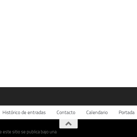
Histórico de entradas
Contacto
Calendario
Portada
 este sitio se publica bajo una