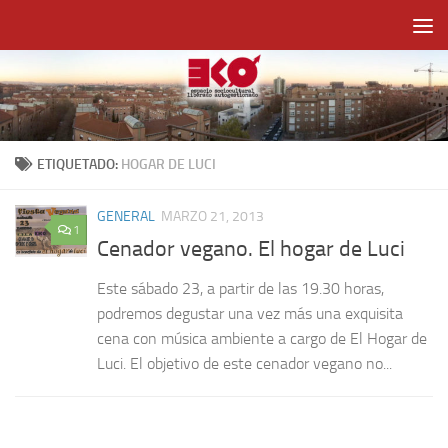
Saltar al contenido
ETIQUETADO:
HOGAR DE LUCI
GENERAL
MARZO 21, 2013
1
Cenador vegano. El hogar de Luci
Este sábado 23, a partir de las 19.30 horas,
podremos degustar una vez más una exquisita
cena con música ambiente a cargo de El Hogar de
Luci. El objetivo de este cenador vegano no...