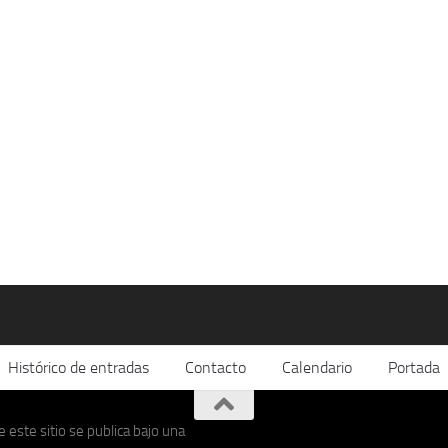
Histórico de entradas
Contacto
Calendario
Portada
 este sitio se publica bajo una