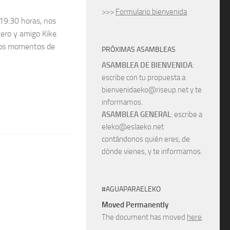
>>>
Formulario bienvenida
19:30 horas, nos
ero y amigo Kike.
llos momentos de
PRÓXIMAS ASAMBLEAS
ASAMBLEA DE BIENVENIDA
:
escribe con tu propuesta a
bienvenidaeko@riseup.net y te
informamos.
ASAMBLEA GENERAL
: escribe a
eleko@eslaeko.net
contándonos quién eres, de
dónde vienes, y te informamos.
#AGUAPARAELEKO
Moved Permanently
The document has moved
here
.