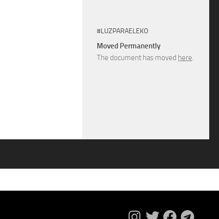
#LUZPARAELEKO
Moved Permanently
The document has moved
here
.