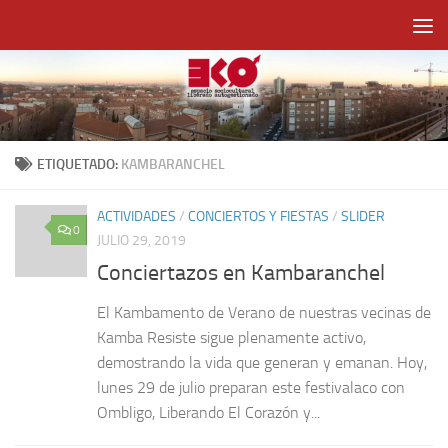
Saltar al contenido
ETIQUETADO:
KAMBARANCHEL
ACTIVIDADES
/
CONCIERTOS Y FIESTAS
/
SLIDER
0
JULIO 29, 2019
Conciertazos en Kambaranchel
El Kambamento de Verano de nuestras vecinas de
Kamba Resiste sigue plenamente activo,
demostrando la vida que generan y emanan. Hoy,
lunes 29 de julio preparan este festivalaco con
Ombligo, Liberando El Corazón y...