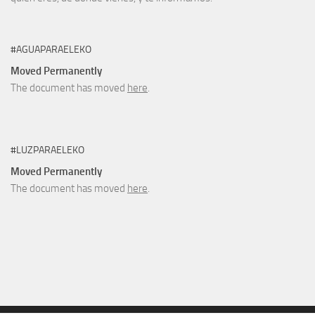
#AGUAPARAELEKO
Moved Permanently
The document has moved
here
.
#LUZPARAELEKO
Moved Permanently
The document has moved
here
.