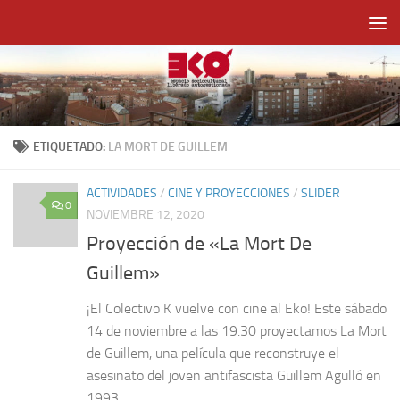
Saltar al contenido
ETIQUETADO:
LA MORT DE GUILLEM
ACTIVIDADES
/
CINE Y PROYECCIONES
/
SLIDER
0
NOVIEMBRE 12, 2020
Proyección de «La Mort De
Guillem»
¡El Colectivo K vuelve con cine al Eko! Este sábado
14 de noviembre a las 19.30 proyectamos La Mort
de Guillem, una película que reconstruye el
asesinato del joven antifascista Guillem Agulló en
1993...