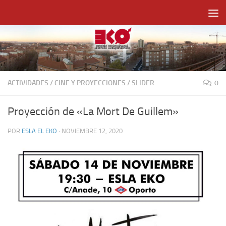
Saltar al contenido
ACTIVIDADES
/
CINE Y PROYECCIONES
/
SLIDER
0
Proyección de «La Mort De Guillem»
POR
ESLA EL EKO
·
NOVIEMBRE 12, 2020