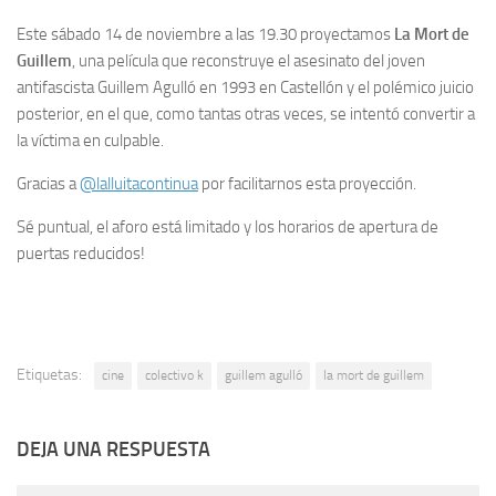
Este sábado 14 de noviembre a las 19.30 proyectamos
La Mort de
Guillem
, una película que reconstruye el asesinato del joven
antifascista Guillem Agulló en 1993 en Castellón y el polémico juicio
posterior, en el que, como tantas otras veces, se intentó convertir a
la víctima en culpable.
Gracias a
@lalluitacontinua
por facilitarnos esta proyección.
Sé puntual, el aforo está limitado y los horarios de apertura de
puertas reducidos!
Etiquetas:
cine
colectivo k
guillem agulló
la mort de guillem
DEJA UNA RESPUESTA